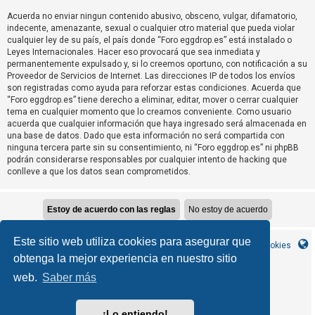
T
Acuerda no enviar ningun contenido abusivo, obsceno, vulgar, difamatorio,
e
indecente, amenazante, sexual o cualquier otro material que pueda violar
m
cualquier ley de su país, el país donde “Foro eggdrop.es” está instalado o
Leyes Internacionales. Hacer eso provocará que sea inmediata y
a
permanentemente expulsado y, si lo creemos oportuno, con notificación a su
s
Proveedor de Servicios de Internet. Las direcciones IP de todos los envíos
son registradas como ayuda para reforzar estas condiciones. Acuerda que
s
“Foro eggdrop.es” tiene derecho a eliminar, editar, mover o cerrar cualquier
i
tema en cualquier momento que lo creamos conveniente. Como usuario
n
acuerda que cualquier información que haya ingresado será almacenada en
una base de datos. Dado que esta información no será compartida con
r
ninguna tercera parte sin su consentimiento, ni “Foro eggdrop.es” ni phpBB
e
podrán considerarse responsables por cualquier intento de hacking que
conlleve a que los datos sean comprometidos.
s
p
u
e
Este sitio web utiliza cookies para asegurar que
s
Inicio
Índice general
Contáctanos
Borrar cookies
obtenga la mejor experiencia en nuestro sitio
t
a
web.
Saber más
MannixMD
*
CleanSilver style by
*
Style Version 1.1.9
phpBB
Desarrollado por
® Forum Software © phpBB Limited
¡Lo entiendo!
phpBB España
Traducción al español por