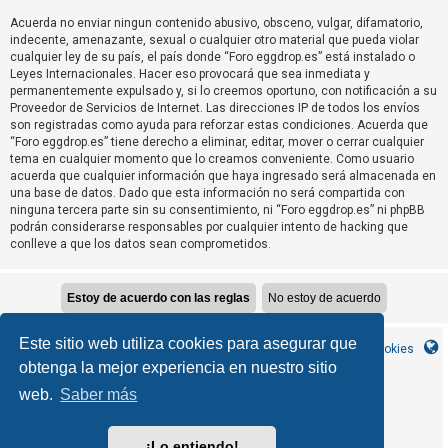
T
Acuerda no enviar ningun contenido abusivo, obsceno, vulgar, difamatorio,
e
indecente, amenazante, sexual o cualquier otro material que pueda violar
m
cualquier ley de su país, el país donde “Foro eggdrop.es” está instalado o
Leyes Internacionales. Hacer eso provocará que sea inmediata y
a
permanentemente expulsado y, si lo creemos oportuno, con notificación a su
s
Proveedor de Servicios de Internet. Las direcciones IP de todos los envíos
son registradas como ayuda para reforzar estas condiciones. Acuerda que
s
“Foro eggdrop.es” tiene derecho a eliminar, editar, mover o cerrar cualquier
i
tema en cualquier momento que lo creamos conveniente. Como usuario
n
acuerda que cualquier información que haya ingresado será almacenada en
una base de datos. Dado que esta información no será compartida con
r
ninguna tercera parte sin su consentimiento, ni “Foro eggdrop.es” ni phpBB
e
podrán considerarse responsables por cualquier intento de hacking que
conlleve a que los datos sean comprometidos.
s
p
u
e
Este sitio web utiliza cookies para asegurar que
s
Inicio
Índice general
Contáctanos
Borrar cookies
obtenga la mejor experiencia en nuestro sitio
t
a
web.
Saber más
MannixMD
*
CleanSilver style by
*
Style Version 1.1.9
phpBB
Desarrollado por
® Forum Software © phpBB Limited
¡Lo entiendo!
phpBB España
Traducción al español por