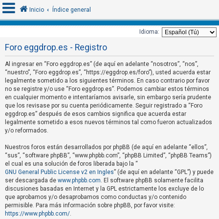
Inicio
Índice general
Idioma:
Foro eggdrop.es - Registro
I
d
Al ingresar en “Foro eggdrop.es” (de aquí en adelante “nosotros”, “nos”,
“nuestro”, “Foro eggdrop.es”, “https://eggdrop.es/foro”), usted acuerda estar
e
legalmente sometido a los siguientes términos. En caso contrario por favor
n
no se registre y/o use “Foro eggdrop.es”. Podemos cambiar estos términos
t
en cualquier momento e intentaríamos avisarle, sin embargo sería prudente
que los revisase por su cuenta periódicamente. Seguir registrado a “Foro
i
eggdrop.es” después de esos cambios significa que acuerda estar
f
legalmente sometido a esos nuevos términos tal como fueron actualizados
y/o reformados.
i
c
Nuestros foros están desarrollados por phpBB (de aquí en adelante “ellos”,
a
“sus”, “software phpBB”, “www.phpbb.com”, “phpBB Limited”, “phpBB Teams”)
el cual es una solución de foros liberada bajo la “
r
GNU General Public License v2 en Ingles
” (de aquí en adelante “GPL”) y puede
s
ser descargada de
www.phpbb.com
. El software phpBB solamente facilita
discusiones basadas en Internet y la GPL estrictamente los excluye de lo
e
que aprobamos y/o desaprobamos como conductas y/o contenido
permisible. Para más información sobre phpBB, por favor visite:
https://www.phpbb.com/
.