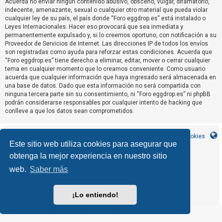
Acuerda no enviar ningun contenido abusivo, obsceno, vulgar, difamatorio,
R
indecente, amenazante, sexual o cualquier otro material que pueda violar
e
cualquier ley de su país, el país donde “Foro eggdrop.es” está instalado o
Leyes Internacionales. Hacer eso provocará que sea inmediata y
g
permanentemente expulsado y, si lo creemos oportuno, con notificación a su
i
Proveedor de Servicios de Internet. Las direcciones IP de todos los envíos
s
son registradas como ayuda para reforzar estas condiciones. Acuerda que
“Foro eggdrop.es” tiene derecho a eliminar, editar, mover o cerrar cualquier
t
tema en cualquier momento que lo creamos conveniente. Como usuario
r
acuerda que cualquier información que haya ingresado será almacenada en
una base de datos. Dado que esta información no será compartida con
a
ninguna tercera parte sin su consentimiento, ni “Foro eggdrop.es” ni phpBB
r
podrán considerarse responsables por cualquier intento de hacking que
s
conlleve a que los datos sean comprometidos.
e
Inicio
Índice general
Contáctanos
Borrar cookies
Este sitio web utiliza cookies para asegurar que
obtenga la mejor experiencia en nuestro sitio
T
MannixMD
*
CleanSilver style by
e
*
Style Version 1.1.9
web.
Saber más
phpBB
Desarrollado por
® Forum Software © phpBB Limited
m
phpBB España
Traducción al español por
a
¡Lo entiendo!
Privacidad
Condiciones
|
s
s