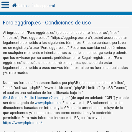
Inicio
Índice general
Foro eggdrop.es - Condiciones de uso
I
Al ingresar en “Foro eggdrop.es” (de aquí en adelante “nosotros”, “nos”,
d
“nuestro”, “Foro eggdrop.es”, “https://eggdrop.es/foro”), usted acuerda estar
legalmente sometido a los siguientes términos. En caso contrario por favor
e
no se registre y/o use “Foro eggdrop.es”. Podemos cambiar estos términos
n
en cualquier momento e intentaríamos avisarle, sin embargo sería prudente
que los revisase por su cuenta periódicamente. Seguir registrado a “Foro
t
eggdrop.es” después de esos cambios significa que acuerda estar
i
legalmente sometido a esos nuevos términos tal como fueron actualizados
f
y/o reformados.
i
Nuestros foros están desarrollados por phpBB (de aquí en adelante “ellos”,
c
“sus”, “software phpBB”, “www.phpbb.com”, “phpBB Limited”, “phpBB Teams”)
el cual es una solución de foros liberada bajo la “
a
GNU General Public License v2 en Ingles
” (de aquí en adelante “GPL”) y puede
r
ser descargada de
www.phpbb.com
. El software phpBB solamente facilita
s
discusiones basadas en Internet y la GPL estrictamente los excluye de lo
que aprobamos y/o desaprobamos como conductas y/o contenido
e
permisible. Para más información sobre phpBB, por favor visite:
https://www.phpbb.com/
.