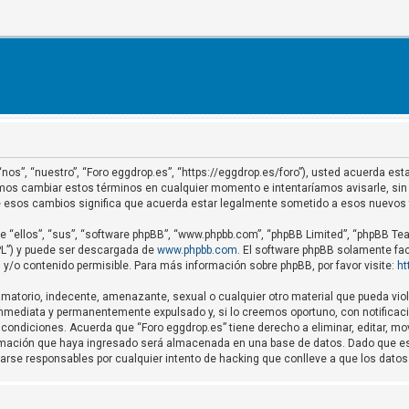
 “nos”, “nuestro”, “Foro eggdrop.es”, “https://eggdrop.es/foro”), usted acuerda e
demos cambiar estos términos en cualquier momento e intentaríamos avisarle, sin
de esos cambios significa que acuerda estar legalmente sometido a esos nuevos
 “ellos”, “sus”, “software phpBB”, “www.phpbb.com”, “phpBB Limited”, “phpBB Team
GPL”) y puede ser descargada de
www.phpbb.com
. El software phpBB solamente fac
o contenido permisible. Para más información sobre phpBB, por favor visite:
ht
matorio, indecente, amenazante, sexual o cualquier otro material que pueda viola
nmediata y permanentemente expulsado y, si lo creemos oportuno, con notificació
condiciones. Acuerda que “Foro eggdrop.es” tiene derecho a eliminar, editar, m
mación que haya ingresado será almacenada en una base de datos. Dado que est
rarse responsables por cualquier intento de hacking que conlleve a que los dat