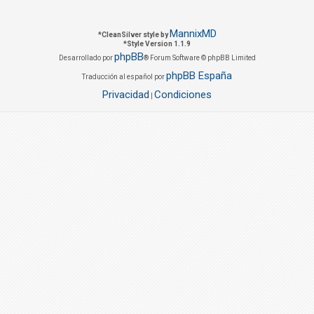
MannixMD
*
CleanSilver style by
*
Style Version 1.1.9
phpBB
Desarrollado por
® Forum Software © phpBB Limited
phpBB España
Traducción al español por
Privacidad
Condiciones
|