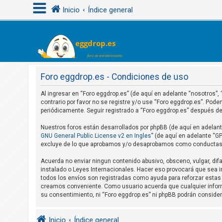
Inicio
Índice general
I
d
e
Foro eggdrop.es - Condiciones de uso
n
Al ingresar en “Foro eggdrop.es” (de aquí en adelante “nosotros”,
t
contrario por favor no se registre y/o use “Foro eggdrop.es”. Po
i
periódicamente. Seguir registrado a “Foro eggdrop.es” después 
f
Nuestros foros están desarrollados por phpBB (de aquí en adelante
i
GNU General Public License v2 en Ingles
” (de aquí en adelante “
excluye de lo que aprobamos y/o desaprobamos como conductas y/
c
a
Acuerda no enviar ningun contenido abusivo, obsceno, vulgar, difa
r
instalado o Leyes Internacionales. Hacer eso provocará que sea i
todos los envíos son registradas como ayuda para reforzar estas 
s
creamos conveniente. Como usuario acuerda que cualquier infor
e
su consentimiento, ni “Foro eggdrop.es” ni phpBB podrán conside
Inicio
Índice general