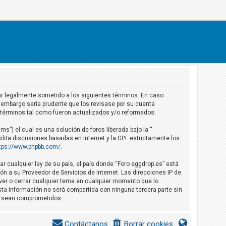
star legalmente sometido a los siguientes términos. En caso
 embargo sería prudente que los revisase por su cuenta
 términos tal como fueron actualizados y/o reformados.
s”) el cual es una solución de foros liberada bajo la “
ilita discusiones basadas en Internet y la GPL estrictamente los
tps://www.phpbb.com/
.
r cualquier ley de su país, el país donde “Foro eggdrop.es” está
n a su Proveedor de Servicios de Internet. Las direcciones IP de
over o cerrar cualquier tema en cualquier momento que lo
a información no será compartida con ninguna tercera parte sin
os sean comprometidos.
Contáctanos
Borrar cookies