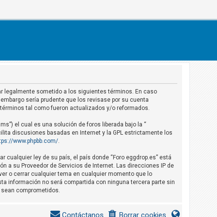
star legalmente sometido a los siguientes términos. En caso
 embargo sería prudente que los revisase por su cuenta
 términos tal como fueron actualizados y/o reformados.
s”) el cual es una solución de foros liberada bajo la “
ilita discusiones basadas en Internet y la GPL estrictamente los
tps://www.phpbb.com/
.
r cualquier ley de su país, el país donde “Foro eggdrop.es” está
n a su Proveedor de Servicios de Internet. Las direcciones IP de
over o cerrar cualquier tema en cualquier momento que lo
a información no será compartida con ninguna tercera parte sin
os sean comprometidos.
Contáctanos
Borrar cookies