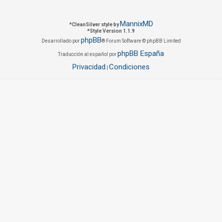
MannixMD
*
CleanSilver style by
*
Style Version 1.1.9
phpBB
Desarrollado por
® Forum Software © phpBB Limited
phpBB España
Traducción al español por
Privacidad
Condiciones
|