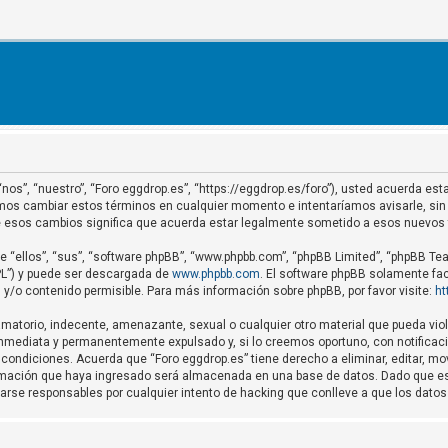
 “nos”, “nuestro”, “Foro eggdrop.es”, “https://eggdrop.es/foro”), usted acuerda e
demos cambiar estos términos en cualquier momento e intentaríamos avisarle, sin
de esos cambios significa que acuerda estar legalmente sometido a esos nuevos
 “ellos”, “sus”, “software phpBB”, “www.phpbb.com”, “phpBB Limited”, “phpBB Team
GPL”) y puede ser descargada de
www.phpbb.com
. El software phpBB solamente fac
o contenido permisible. Para más información sobre phpBB, por favor visite:
ht
matorio, indecente, amenazante, sexual o cualquier otro material que pueda viola
nmediata y permanentemente expulsado y, si lo creemos oportuno, con notificació
condiciones. Acuerda que “Foro eggdrop.es” tiene derecho a eliminar, editar, m
mación que haya ingresado será almacenada en una base de datos. Dado que est
rarse responsables por cualquier intento de hacking que conlleve a que los dat