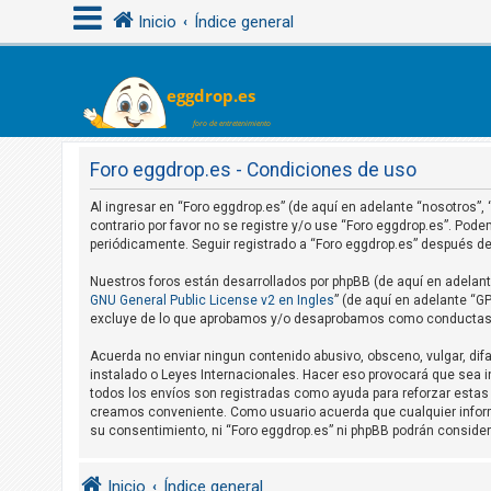
Inicio
Índice general
I
d
e
Foro eggdrop.es - Condiciones de uso
n
Al ingresar en “Foro eggdrop.es” (de aquí en adelante “nosotros”,
t
contrario por favor no se registre y/o use “Foro eggdrop.es”. Po
i
periódicamente. Seguir registrado a “Foro eggdrop.es” después 
f
Nuestros foros están desarrollados por phpBB (de aquí en adelante
i
GNU General Public License v2 en Ingles
” (de aquí en adelante “
excluye de lo que aprobamos y/o desaprobamos como conductas y/
c
a
Acuerda no enviar ningun contenido abusivo, obsceno, vulgar, difa
r
instalado o Leyes Internacionales. Hacer eso provocará que sea i
todos los envíos son registradas como ayuda para reforzar estas 
s
creamos conveniente. Como usuario acuerda que cualquier infor
e
su consentimiento, ni “Foro eggdrop.es” ni phpBB podrán conside
Inicio
Índice general