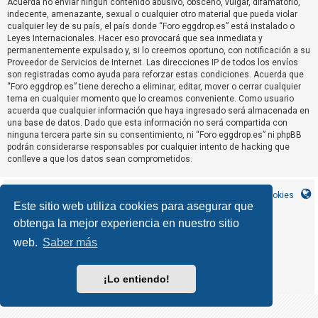
Acuerda no enviar ningun contenido abusivo, obsceno, vulgar, difamatorio,
R
indecente, amenazante, sexual o cualquier otro material que pueda violar
e
cualquier ley de su país, el país donde “Foro eggdrop.es” está instalado o
Leyes Internacionales. Hacer eso provocará que sea inmediata y
g
permanentemente expulsado y, si lo creemos oportuno, con notificación a su
i
Proveedor de Servicios de Internet. Las direcciones IP de todos los envíos
s
son registradas como ayuda para reforzar estas condiciones. Acuerda que
“Foro eggdrop.es” tiene derecho a eliminar, editar, mover o cerrar cualquier
t
tema en cualquier momento que lo creamos conveniente. Como usuario
r
acuerda que cualquier información que haya ingresado será almacenada en
una base de datos. Dado que esta información no será compartida con
a
ninguna tercera parte sin su consentimiento, ni “Foro eggdrop.es” ni phpBB
r
podrán considerarse responsables por cualquier intento de hacking que
s
conlleve a que los datos sean comprometidos.
e
Inicio
Índice general
Contáctanos
Borrar cookies
Este sitio web utiliza cookies para asegurar que
obtenga la mejor experiencia en nuestro sitio
T
MannixMD
*
CleanSilver style by
e
*
Style Version 1.1.9
web.
Saber más
phpBB
Desarrollado por
® Forum Software © phpBB Limited
m
phpBB España
Traducción al español por
a
¡Lo entiendo!
Privacidad
Condiciones
|
s
s