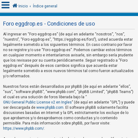
Inicio
Índice general
Foro eggdrop.es - Condiciones de uso
I
Al ingresar en “Foro eggdrop.es” (de aquí en adelante “nosotros”, “nos”,
d
“nuestro”, “Foro eggdrop.es”, “https://eggdrop.es/foro”), usted acuerda estar
legalmente sometido a los siguientes términos. En caso contrario por favor
e
no se registre y/o use “Foro eggdrop.es”. Podemos cambiar estos términos
n
en cualquier momento e intentaríamos avisarle, sin embargo sería prudente
que los revisase por su cuenta periódicamente. Seguir registrado a “Foro
t
eggdrop.es” después de esos cambios significa que acuerda estar
i
legalmente sometido a esos nuevos términos tal como fueron actualizados
f
y/o reformados.
i
Nuestros foros están desarrollados por phpBB (de aquí en adelante “ellos”,
c
“sus”, “software phpBB”, “www.phpbb.com”, “phpBB Limited”, “phpBB Teams”)
el cual es una solución de foros liberada bajo la “
a
GNU General Public License v2 en Ingles
” (de aquí en adelante “GPL”) y puede
r
ser descargada de
www.phpbb.com
. El software phpBB solamente facilita
s
discusiones basadas en Internet y la GPL estrictamente los excluye de lo
que aprobamos y/o desaprobamos como conductas y/o contenido
e
permisible. Para más información sobre phpBB, por favor visite:
https://www.phpbb.com/
.