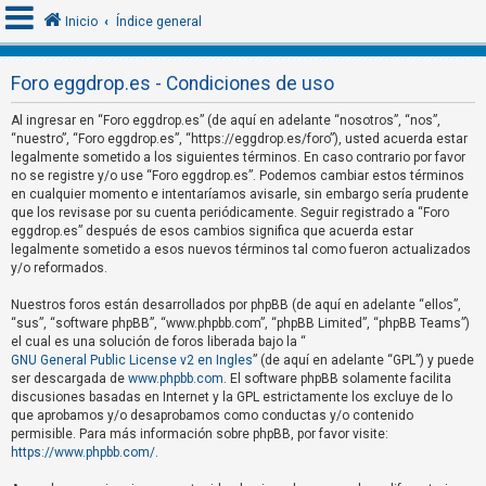
Inicio
Índice general
Foro eggdrop.es - Condiciones de uso
I
Al ingresar en “Foro eggdrop.es” (de aquí en adelante “nosotros”, “nos”,
d
“nuestro”, “Foro eggdrop.es”, “https://eggdrop.es/foro”), usted acuerda estar
legalmente sometido a los siguientes términos. En caso contrario por favor
e
no se registre y/o use “Foro eggdrop.es”. Podemos cambiar estos términos
n
en cualquier momento e intentaríamos avisarle, sin embargo sería prudente
que los revisase por su cuenta periódicamente. Seguir registrado a “Foro
t
eggdrop.es” después de esos cambios significa que acuerda estar
i
legalmente sometido a esos nuevos términos tal como fueron actualizados
f
y/o reformados.
i
Nuestros foros están desarrollados por phpBB (de aquí en adelante “ellos”,
c
“sus”, “software phpBB”, “www.phpbb.com”, “phpBB Limited”, “phpBB Teams”)
el cual es una solución de foros liberada bajo la “
a
GNU General Public License v2 en Ingles
” (de aquí en adelante “GPL”) y puede
r
ser descargada de
www.phpbb.com
. El software phpBB solamente facilita
s
discusiones basadas en Internet y la GPL estrictamente los excluye de lo
que aprobamos y/o desaprobamos como conductas y/o contenido
e
permisible. Para más información sobre phpBB, por favor visite:
https://www.phpbb.com/
.