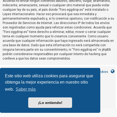
Acuerda no enviar ningun contenido abusivo, obsceno, vulgar, difamatorio,
R
indecente, amenazante, sexual o cualquier otro material que pueda violar
e
cualquier ley de su país, el país donde “Foro eggdrop.es” está instalado o
Leyes Internacionales. Hacer eso provocará que sea inmediata y
g
permanentemente expulsado y, si lo creemos oportuno, con notificación a su
i
Proveedor de Servicios de Internet. Las direcciones IP de todos los envíos
s
son registradas como ayuda para reforzar estas condiciones. Acuerda que
“Foro eggdrop.es” tiene derecho a eliminar, editar, mover o cerrar cualquier
t
tema en cualquier momento que lo creamos conveniente. Como usuario
r
acuerda que cualquier información que haya ingresado será almacenada en
una base de datos. Dado que esta información no será compartida con
a
ninguna tercera parte sin su consentimiento, ni “Foro eggdrop.es” ni phpBB
r
podrán considerarse responsables por cualquier intento de hacking que
s
conlleve a que los datos sean comprometidos.
e
Inicio
Índice general
Contáctanos
Borrar cookies
Este sitio web utiliza cookies para asegurar que
obtenga la mejor experiencia en nuestro sitio
T
MannixMD
*
CleanSilver style by
e
*
Style Version 1.1.9
web.
Saber más
phpBB
Desarrollado por
® Forum Software © phpBB Limited
m
phpBB España
Traducción al español por
a
¡Lo entiendo!
Privacidad
Condiciones
|
s
s