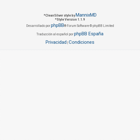
MannixMD
*
CleanSilver style by
*
Style Version 1.1.9
phpBB
Desarrollado por
® Forum Software © phpBB Limited
phpBB España
Traducción al español por
Privacidad
Condiciones
|