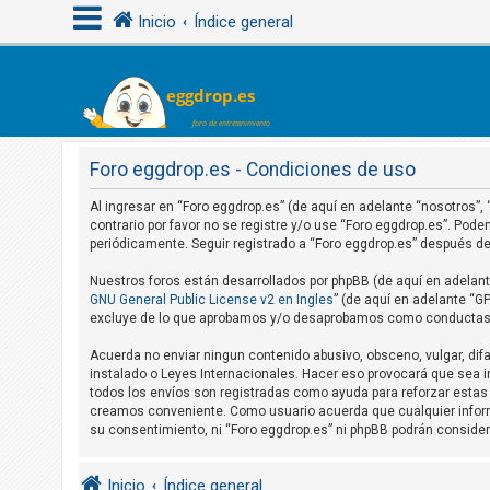
Inicio
Índice general
I
d
e
Foro eggdrop.es - Condiciones de uso
n
Al ingresar en “Foro eggdrop.es” (de aquí en adelante “nosotros”,
t
contrario por favor no se registre y/o use “Foro eggdrop.es”. Po
i
periódicamente. Seguir registrado a “Foro eggdrop.es” después 
f
Nuestros foros están desarrollados por phpBB (de aquí en adelante
i
GNU General Public License v2 en Ingles
” (de aquí en adelante “
excluye de lo que aprobamos y/o desaprobamos como conductas y/
c
a
Acuerda no enviar ningun contenido abusivo, obsceno, vulgar, difa
r
instalado o Leyes Internacionales. Hacer eso provocará que sea i
todos los envíos son registradas como ayuda para reforzar estas 
s
creamos conveniente. Como usuario acuerda que cualquier infor
e
su consentimiento, ni “Foro eggdrop.es” ni phpBB podrán conside
Inicio
Índice general