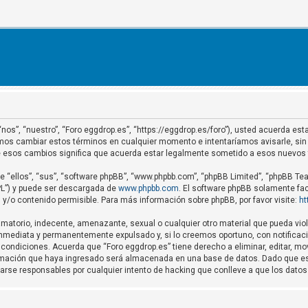
 “nos”, “nuestro”, “Foro eggdrop.es”, “https://eggdrop.es/foro”), usted acuerda e
demos cambiar estos términos en cualquier momento e intentaríamos avisarle, sin
de esos cambios significa que acuerda estar legalmente sometido a esos nuevos
 “ellos”, “sus”, “software phpBB”, “www.phpbb.com”, “phpBB Limited”, “phpBB Team
GPL”) y puede ser descargada de
www.phpbb.com
. El software phpBB solamente fac
o contenido permisible. Para más información sobre phpBB, por favor visite:
ht
matorio, indecente, amenazante, sexual o cualquier otro material que pueda viola
nmediata y permanentemente expulsado y, si lo creemos oportuno, con notificació
condiciones. Acuerda que “Foro eggdrop.es” tiene derecho a eliminar, editar, m
mación que haya ingresado será almacenada en una base de datos. Dado que est
rarse responsables por cualquier intento de hacking que conlleve a que los dat