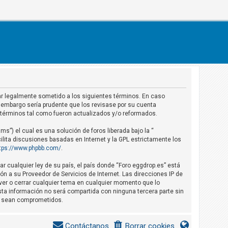
star legalmente sometido a los siguientes términos. En caso
 embargo sería prudente que los revisase por su cuenta
 términos tal como fueron actualizados y/o reformados.
s”) el cual es una solución de foros liberada bajo la “
ilita discusiones basadas en Internet y la GPL estrictamente los
tps://www.phpbb.com/
.
r cualquier ley de su país, el país donde “Foro eggdrop.es” está
n a su Proveedor de Servicios de Internet. Las direcciones IP de
over o cerrar cualquier tema en cualquier momento que lo
a información no será compartida con ninguna tercera parte sin
os sean comprometidos.
Contáctanos
Borrar cookies