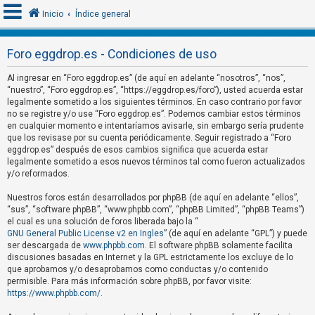
Inicio
Índice general
Foro eggdrop.es - Condiciones de uso
I
Al ingresar en “Foro eggdrop.es” (de aquí en adelante “nosotros”, “nos”,
d
“nuestro”, “Foro eggdrop.es”, “https://eggdrop.es/foro”), usted acuerda estar
legalmente sometido a los siguientes términos. En caso contrario por favor
e
no se registre y/o use “Foro eggdrop.es”. Podemos cambiar estos términos
n
en cualquier momento e intentaríamos avisarle, sin embargo sería prudente
que los revisase por su cuenta periódicamente. Seguir registrado a “Foro
t
eggdrop.es” después de esos cambios significa que acuerda estar
i
legalmente sometido a esos nuevos términos tal como fueron actualizados
f
y/o reformados.
i
Nuestros foros están desarrollados por phpBB (de aquí en adelante “ellos”,
c
“sus”, “software phpBB”, “www.phpbb.com”, “phpBB Limited”, “phpBB Teams”)
el cual es una solución de foros liberada bajo la “
a
GNU General Public License v2 en Ingles
” (de aquí en adelante “GPL”) y puede
r
ser descargada de
www.phpbb.com
. El software phpBB solamente facilita
s
discusiones basadas en Internet y la GPL estrictamente los excluye de lo
que aprobamos y/o desaprobamos como conductas y/o contenido
e
permisible. Para más información sobre phpBB, por favor visite:
https://www.phpbb.com/
.