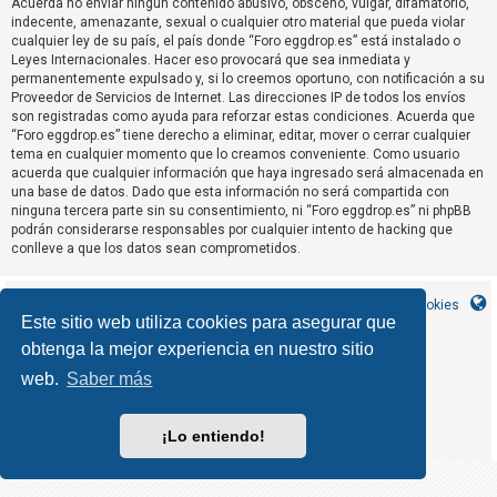
Acuerda no enviar ningun contenido abusivo, obsceno, vulgar, difamatorio,
R
indecente, amenazante, sexual o cualquier otro material que pueda violar
e
cualquier ley de su país, el país donde “Foro eggdrop.es” está instalado o
Leyes Internacionales. Hacer eso provocará que sea inmediata y
g
permanentemente expulsado y, si lo creemos oportuno, con notificación a su
i
Proveedor de Servicios de Internet. Las direcciones IP de todos los envíos
s
son registradas como ayuda para reforzar estas condiciones. Acuerda que
“Foro eggdrop.es” tiene derecho a eliminar, editar, mover o cerrar cualquier
t
tema en cualquier momento que lo creamos conveniente. Como usuario
r
acuerda que cualquier información que haya ingresado será almacenada en
una base de datos. Dado que esta información no será compartida con
a
ninguna tercera parte sin su consentimiento, ni “Foro eggdrop.es” ni phpBB
r
podrán considerarse responsables por cualquier intento de hacking que
s
conlleve a que los datos sean comprometidos.
e
Inicio
Índice general
Contáctanos
Borrar cookies
Este sitio web utiliza cookies para asegurar que
obtenga la mejor experiencia en nuestro sitio
T
MannixMD
*
CleanSilver style by
e
*
Style Version 1.1.9
web.
Saber más
phpBB
Desarrollado por
® Forum Software © phpBB Limited
m
phpBB España
Traducción al español por
a
¡Lo entiendo!
Privacidad
Condiciones
|
s
s