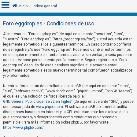
Inicio
Índice general
Foro eggdrop.es - Condiciones de uso
I
Al ingresar en “Foro eggdrop.es” (de aquí en adelante “nosotros”, “nos”,
d
“nuestro”, “Foro eggdrop.es”, “https://eggdrop.es/foro”), usted acuerda estar
legalmente sometido a los siguientes términos. En caso contrario por favor
e
no se registre y/o use “Foro eggdrop.es”. Podemos cambiar estos términos
n
en cualquier momento e intentaríamos avisarle, sin embargo sería prudente
que los revisase por su cuenta periódicamente. Seguir registrado a “Foro
t
eggdrop.es” después de esos cambios significa que acuerda estar
i
legalmente sometido a esos nuevos términos tal como fueron actualizados
f
y/o reformados.
i
Nuestros foros están desarrollados por phpBB (de aquí en adelante “ellos”,
c
“sus”, “software phpBB”, “www.phpbb.com”, “phpBB Limited”, “phpBB Teams”)
el cual es una solución de foros liberada bajo la “
a
GNU General Public License v2 en Ingles
” (de aquí en adelante “GPL”) y puede
r
ser descargada de
www.phpbb.com
. El software phpBB solamente facilita
s
discusiones basadas en Internet y la GPL estrictamente los excluye de lo
que aprobamos y/o desaprobamos como conductas y/o contenido
e
permisible. Para más información sobre phpBB, por favor visite:
https://www.phpbb.com/
.