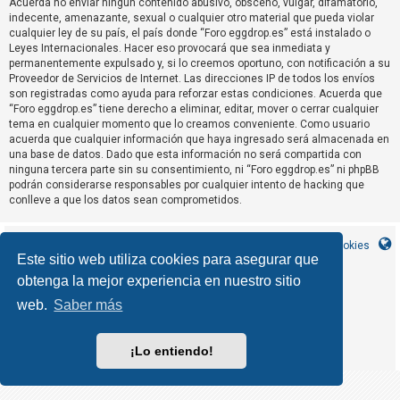
Acuerda no enviar ningun contenido abusivo, obsceno, vulgar, difamatorio,
R
indecente, amenazante, sexual o cualquier otro material que pueda violar
e
cualquier ley de su país, el país donde “Foro eggdrop.es” está instalado o
Leyes Internacionales. Hacer eso provocará que sea inmediata y
g
permanentemente expulsado y, si lo creemos oportuno, con notificación a su
i
Proveedor de Servicios de Internet. Las direcciones IP de todos los envíos
s
son registradas como ayuda para reforzar estas condiciones. Acuerda que
“Foro eggdrop.es” tiene derecho a eliminar, editar, mover o cerrar cualquier
t
tema en cualquier momento que lo creamos conveniente. Como usuario
r
acuerda que cualquier información que haya ingresado será almacenada en
una base de datos. Dado que esta información no será compartida con
a
ninguna tercera parte sin su consentimiento, ni “Foro eggdrop.es” ni phpBB
r
podrán considerarse responsables por cualquier intento de hacking que
s
conlleve a que los datos sean comprometidos.
e
Inicio
Índice general
Contáctanos
Borrar cookies
Este sitio web utiliza cookies para asegurar que
obtenga la mejor experiencia en nuestro sitio
T
MannixMD
*
CleanSilver style by
e
*
Style Version 1.1.9
web.
Saber más
phpBB
Desarrollado por
® Forum Software © phpBB Limited
m
phpBB España
Traducción al español por
a
¡Lo entiendo!
Privacidad
Condiciones
|
s
s