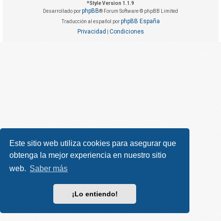
R
*
Style Version 1.1.9
phpBB
Desarrollado por
® Forum Software © phpBB Limited
e
phpBB España
Traducción al español por
g
Privacidad
Condiciones
|
i
s
t
r
a
r
s
e
Este sitio web utiliza cookies para asegurar que
obtenga la mejor experiencia en nuestro sitio
T
e
web.
Saber más
m
a
¡Lo entiendo!
s
s