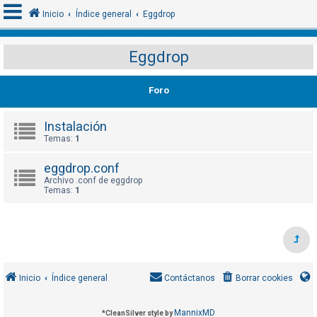
Inicio
Índice general
Eggdrop
Eggdrop
I
d
Foro
e
n
Instalación
Temas:
1
t
i
eggdrop.conf
f
Archivo .conf de eggdrop
i
Temas:
1
c
a
r
s
e
Inicio
Índice general
Contáctanos
Borrar cookies
MannixMD
*
CleanSilver style by