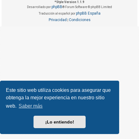
R
*
Style Version 1.1.9
phpBB
Desarrollado por
® Forum Software © phpBB Limited
e
phpBB España
Traducción al español por
g
Privacidad
Condiciones
|
i
s
t
r
a
r
s
e
Este sitio web utiliza cookies para asegurar que
obtenga la mejor experiencia en nuestro sitio
T
e
web.
Saber más
m
a
¡Lo entiendo!
s
s