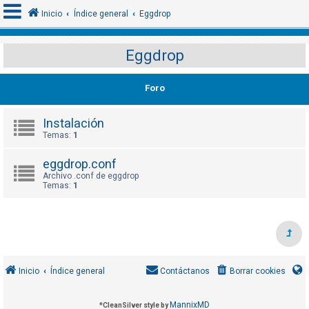
Inicio
Índice general
Eggdrop
Eggdrop
I
d
Foro
e
n
Instalación
Temas:
1
t
i
eggdrop.conf
f
Archivo .conf de eggdrop
i
Temas:
1
c
a
r
s
e
Inicio
Índice general
Contáctanos
Borrar cookies
MannixMD
*
CleanSilver style by