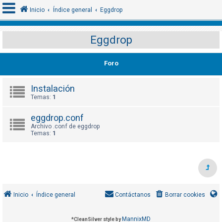
Inicio
Índice general
Eggdrop
Eggdrop
I
d
Foro
e
n
Instalación
Temas:
1
t
i
eggdrop.conf
f
Archivo .conf de eggdrop
i
Temas:
1
c
a
r
s
e
Inicio
Índice general
Contáctanos
Borrar cookies
MannixMD
*
CleanSilver style by