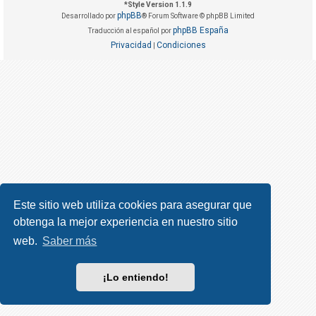
R
*
Style Version 1.1.9
phpBB
Desarrollado por
® Forum Software © phpBB Limited
e
phpBB España
Traducción al español por
g
Privacidad
Condiciones
|
i
s
t
r
a
r
s
e
Este sitio web utiliza cookies para asegurar que
obtenga la mejor experiencia en nuestro sitio
T
e
web.
Saber más
m
a
¡Lo entiendo!
s
s