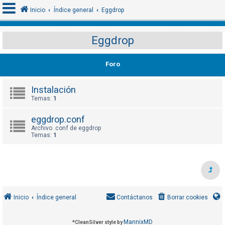
Inicio
Índice general
Eggdrop
Eggdrop
I
d
Foro
e
n
Instalación
Temas:
1
t
i
eggdrop.conf
f
Archivo .conf de eggdrop
i
Temas:
1
c
a
r
s
e
Inicio
Índice general
Contáctanos
Borrar cookies
MannixMD
*
CleanSilver style by