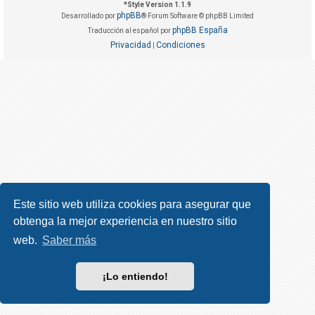
R
*
Style Version 1.1.9
phpBB
Desarrollado por
® Forum Software © phpBB Limited
e
phpBB España
Traducción al español por
g
Privacidad
Condiciones
|
i
s
t
r
a
r
s
e
Este sitio web utiliza cookies para asegurar que
obtenga la mejor experiencia en nuestro sitio
T
e
web.
Saber más
m
a
¡Lo entiendo!
s
s