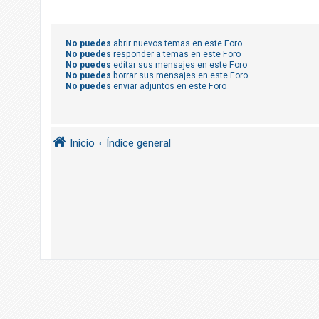
R
e
g
No puedes
abrir nuevos temas en este Foro
No puedes
responder a temas en este Foro
i
No puedes
editar sus mensajes en este Foro
s
No puedes
borrar sus mensajes en este Foro
No puedes
enviar adjuntos en este Foro
t
r
a
Inicio
Índice general
r
s
e
T
e
m
a
s
s