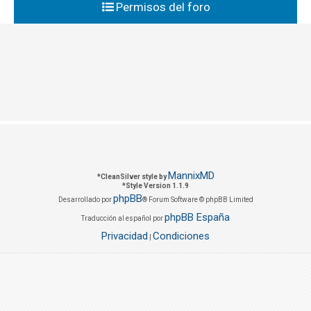
Permisos del foro
MannixMD
*
CleanSilver style by
*
Style Version 1.1.9
phpBB
Desarrollado por
® Forum Software © phpBB Limited
phpBB España
Traducción al español por
Privacidad
Condiciones
|