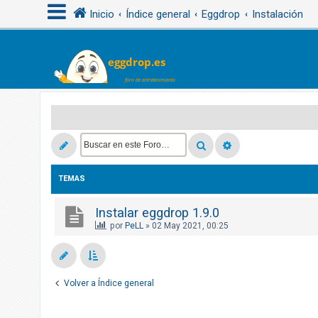
Inicio
Índice general
Eggdrop
Instalación
I
d
e
n
t
i
f
TEMAS
i
c
Instalar eggdrop 1.9.0
a
por
PeLL
»
02 May 2021, 00:25
r
s
e
Volver a Índice general