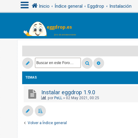
Inicio
Índice general
Eggdrop
Instalación
I
d
e
n
t
i
f
TEMAS
i
c
Instalar eggdrop 1.9.0
a
por
PeLL
»
02 May 2021, 00:25
r
s
e
Volver a Índice general