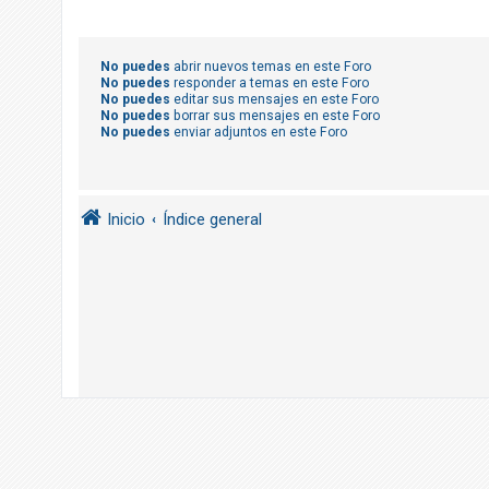
R
e
g
No puedes
abrir nuevos temas en este Foro
No puedes
responder a temas en este Foro
i
No puedes
editar sus mensajes en este Foro
s
No puedes
borrar sus mensajes en este Foro
No puedes
enviar adjuntos en este Foro
t
r
a
Inicio
Índice general
r
s
e
T
e
m
a
s
s