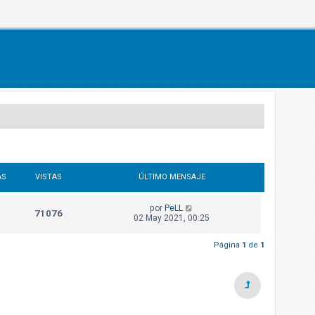
AS
VISTAS
ÚLTIMO MENSAJE
por
PeLL
71076
02 May 2021, 00:25
Página
1
de
1