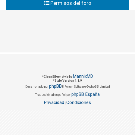
Permisos del foro
MannixMD
*
CleanSilver style by
*
Style Version 1.1.9
phpBB
Desarrollado por
® Forum Software © phpBB Limited
phpBB España
Traducción al español por
Privacidad
Condiciones
|