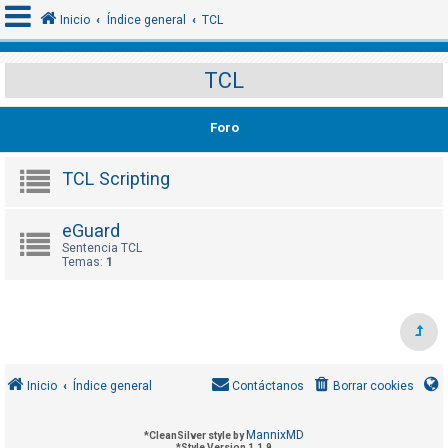
Inicio
Índice general
TCL
TCL
I
d
Foro
e
n
TCL Scripting
t
i
eGuard
f
Sentencia TCL
Temas:
1
i
c
a
r
s
Inicio
Índice general
Contáctanos
Borrar cookies
e
MannixMD
*
CleanSilver style by
*
Style Version 1.1.9