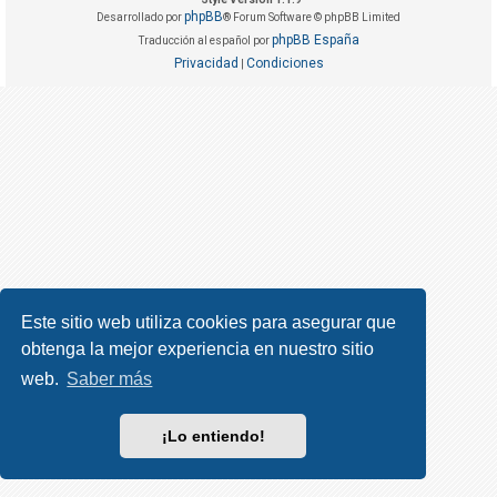
R
phpBB
Desarrollado por
® Forum Software © phpBB Limited
e
phpBB España
Traducción al español por
g
Privacidad
Condiciones
|
i
s
t
r
a
r
s
e
Este sitio web utiliza cookies para asegurar que
obtenga la mejor experiencia en nuestro sitio
T
e
web.
Saber más
m
a
¡Lo entiendo!
s
s