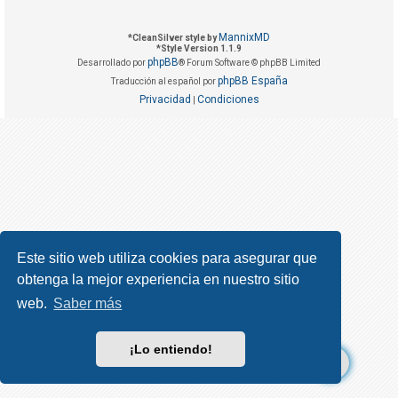
R
e
MannixMD
*
CleanSilver style by
g
*
Style Version 1.1.9
phpBB
Desarrollado por
® Forum Software © phpBB Limited
i
phpBB España
Traducción al español por
s
Privacidad
Condiciones
|
t
r
a
r
s
e
Este sitio web utiliza cookies para asegurar que
obtenga la mejor experiencia en nuestro sitio
T
e
web.
Saber más
m
a
¡Lo entiendo!
s
s