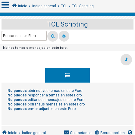
Inicio
Índice general
TCL
TCL Scripting
TCL Scripting
I
d
e
No hay temas o mensajes en este foro.
n
t
i
f
i
c
No puedes
abrir nuevos temas en este Foro
No puedes
responder a temas en este Foro
a
No puedes
editar sus mensajes en este Foro
r
No puedes
borrar sus mensajes en este Foro
No puedes
enviar adjuntos en este Foro
s
e
Inicio
Índice general
Contáctanos
Borrar cookies