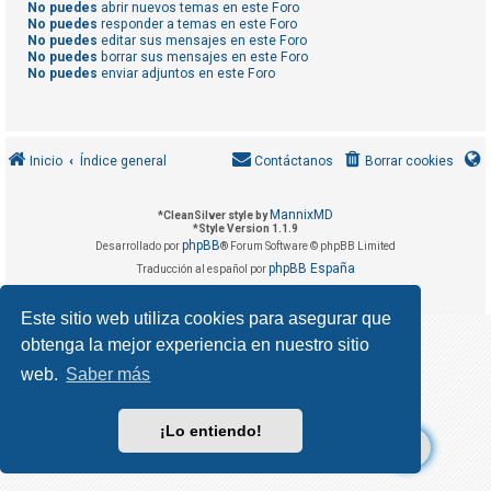
R
No puedes
abrir nuevos temas en este Foro
No puedes
responder a temas en este Foro
e
No puedes
editar sus mensajes en este Foro
No puedes
borrar sus mensajes en este Foro
g
No puedes
enviar adjuntos en este Foro
i
s
t
Inicio
Índice general
Contáctanos
Borrar cookies
r
a
MannixMD
*
CleanSilver style by
r
*
Style Version 1.1.9
s
phpBB
Desarrollado por
® Forum Software © phpBB Limited
phpBB España
e
Traducción al español por
Privacidad
Condiciones
|
Este sitio web utiliza cookies para asegurar que
obtenga la mejor experiencia en nuestro sitio
T
e
web.
Saber más
m
a
¡Lo entiendo!
s
s