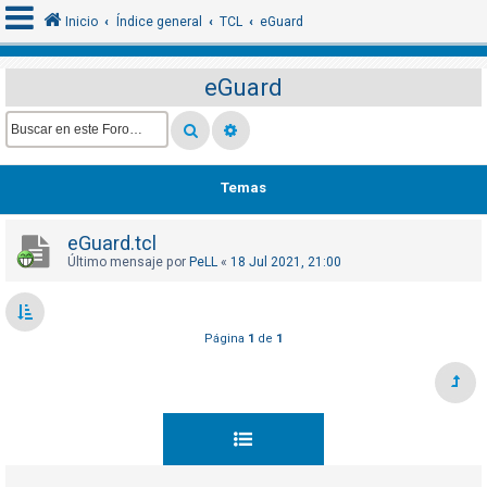
Inicio
Índice general
TCL
eGuard
eGuard
I
d
e
Temas
n
t
eGuard.tcl
i
Último mensaje por
PeLL
«
18 Jul 2021, 21:00
f
i
c
Página
1
de
1
a
r
s
e