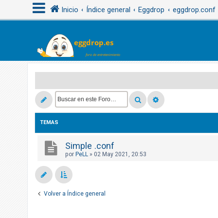
Inicio
Índice general
Eggdrop
eggdrop.conf
I
d
e
n
t
i
f
TEMAS
i
c
Simple .conf
por
PeLL
»
02 May 2021, 20:53
a
r
s
e
Volver a Índice general