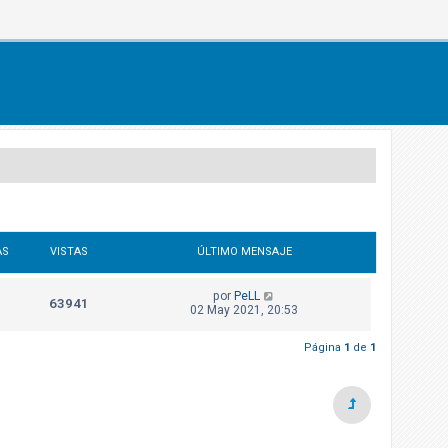
AS
VISTAS
ÚLTIMO MENSAJE
por
PeLL
63941
02 May 2021, 20:53
Página
1
de
1