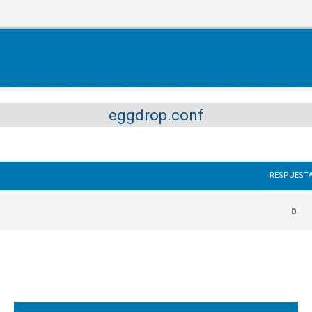
eggdrop.conf
RESPUEST
0