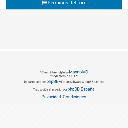
Permisos del foro
MannixMD
*
CleanSilver style by
*
Style Version 1.1.9
phpBB
Desarrollado por
® Forum Software © phpBB Limited
phpBB España
Traducción al español por
Privacidad
Condiciones
|