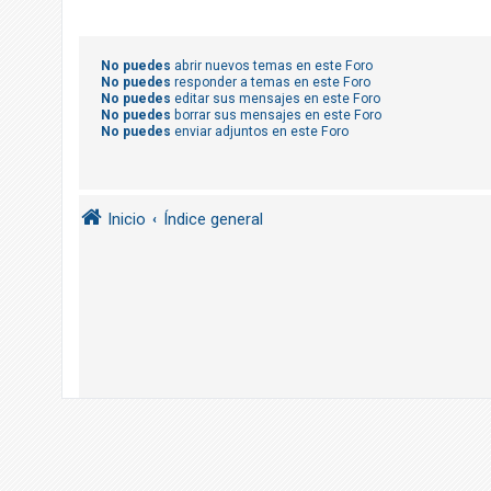
R
e
g
No puedes
abrir nuevos temas en este Foro
No puedes
responder a temas en este Foro
i
No puedes
editar sus mensajes en este Foro
s
No puedes
borrar sus mensajes en este Foro
No puedes
enviar adjuntos en este Foro
t
r
a
Inicio
Índice general
r
s
e
T
e
m
a
s
s