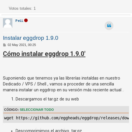
R
Votos totales:
1
e
g
PeLL
i
s
Instalar eggdrop 1.9.0
t
r
M
02 May 2021, 00:25
e
a
Cómo instalar eggdrop 1.9.0'
n
s
r
a
j
s
e
e
Suponiendo que tenemos ya las librerías instaldas en nuestro
Dedicado / VPS / Shell , vamos a proceder de una sencilla
manera instalar un eggdrop en su versión más reciente actual .
T
Descargamos el tar.gz de su web
e
m
CÓDIGO:
SELECCIONAR TODO
a
wget https://github.com/eggheads/eggdrop/releases/down
s
s
Descomprimimos el archivo .tar.gz