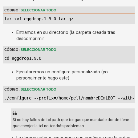
i
n
CÓDIGO:
SELECCIONAR TODO
r
tar xvf eggdrop-1.9.0.tar.gz
e
Entramos en su directorio (la carpeta creada tras
s
descomprimir
p
u
CÓDIGO:
SELECCIONAR TODO
e
cd eggdrop1.9.0
s
t
Ejecutaremos un configure personalizado (yo
a
personalmente hago este)
CÓDIGO:
SELECCIONAR TODO
T
./configure --prefix=/home/pell/nombreDEmiBOT --with-h
e
m
Si no hay fallos de tcl path que tengas que mandarle donde tiene
a
que escojer la tcl no tendrás problemas.
s
a
Le damos enter y esperamos que configure con la orden