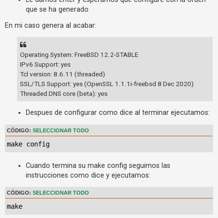
c
que se ha generado
t
En mi caso genera al acabar:
i
v
o
Operating System: FreeBSD 12.2-STABLE
IPv6 Support: yes
s
Tcl version: 8.6.11 (threaded)
SSL/TLS Support: yes (OpenSSL 1.1.1i-freebsd 8 Dec 2020)
Threaded DNS core (beta): yes
B
u
Despues de configurar como dice al terminar ejecutamos:
s
CÓDIGO:
SELECCIONAR TODO
c
a
make config
r
Cuando termina su make config seguimos las
instrucciones como dice y ejecutamos:
F
CÓDIGO:
SELECCIONAR TODO
A
make
Q