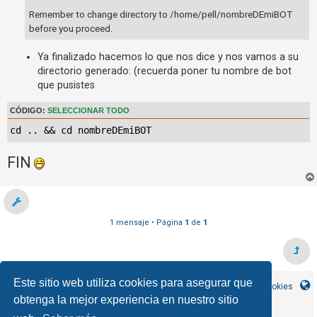
Remember to change directory to /home/pell/nombreDEmiBOT
before you proceed.
Ya finalizado hacemos lo que nos dice y nos vamos a su
directorio generado: (recuerda poner tu nombre de bot
que pusistes
CÓDIGO:
SELECCIONAR TODO
cd .. && cd nombreDEmiBOT
FIN
1 mensaje • Página
1
de
1
Este sitio web utiliza cookies para asegurar que
Inicio
Índice general
Contáctanos
Borrar cookies
obtenga la mejor experiencia en nuestro sitio