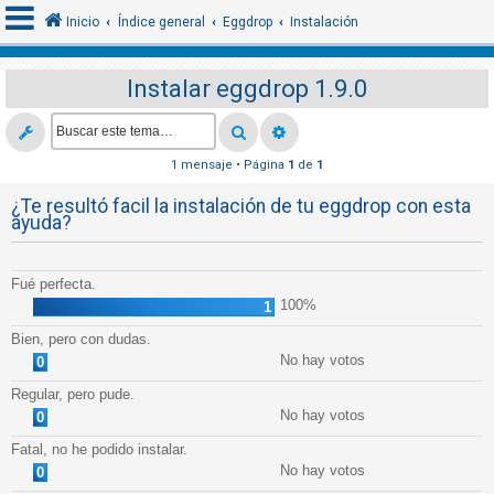
Inicio
Índice general
Eggdrop
Instalación
Instalar eggdrop 1.9.0
I
d
e
1 mensaje • Página
1
de
1
n
¿Te resultó facil la instalación de tu eggdrop con esta
t
ayuda?
i
f
Fué perfecta.
i
100%
1
c
Bien, pero con dudas.
a
No hay votos
0
r
Regular, pero pude.
s
No hay votos
0
e
Fatal, no he podido instalar.
No hay votos
0