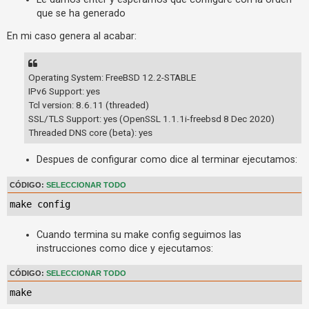
c
que se ha generado
t
En mi caso genera al acabar:
i
v
o
Operating System: FreeBSD 12.2-STABLE
IPv6 Support: yes
s
Tcl version: 8.6.11 (threaded)
SSL/TLS Support: yes (OpenSSL 1.1.1i-freebsd 8 Dec 2020)
Threaded DNS core (beta): yes
B
u
Despues de configurar como dice al terminar ejecutamos:
s
CÓDIGO:
SELECCIONAR TODO
c
a
make config
r
Cuando termina su make config seguimos las
instrucciones como dice y ejecutamos:
F
CÓDIGO:
SELECCIONAR TODO
A
make
Q