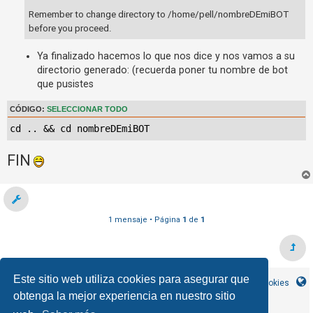
Remember to change directory to /home/pell/nombreDEmiBOT
before you proceed.
Ya finalizado hacemos lo que nos dice y nos vamos a su
directorio generado: (recuerda poner tu nombre de bot
que pusistes
CÓDIGO:
SELECCIONAR TODO
cd .. && cd nombreDEmiBOT
FIN
1 mensaje • Página
1
de
1
Este sitio web utiliza cookies para asegurar que
Inicio
Índice general
Contáctanos
Borrar cookies
obtenga la mejor experiencia en nuestro sitio