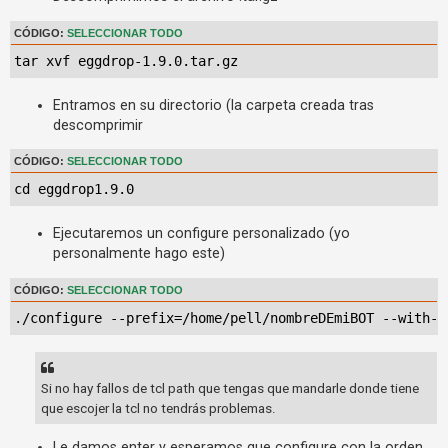
i
n
CÓDIGO:
SELECCIONAR TODO
r
tar xvf eggdrop-1.9.0.tar.gz
e
Entramos en su directorio (la carpeta creada tras
s
descomprimir
p
u
CÓDIGO:
SELECCIONAR TODO
e
cd eggdrop1.9.0
s
t
Ejecutaremos un configure personalizado (yo
a
personalmente hago este)
CÓDIGO:
SELECCIONAR TODO
T
./configure --prefix=/home/pell/nombreDEmiBOT --with-h
e
m
Si no hay fallos de tcl path que tengas que mandarle donde tiene
a
que escojer la tcl no tendrás problemas.
s
a
Le damos enter y esperamos que configure con la orden