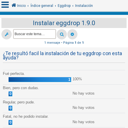
Inicio
Índice general
Eggdrop
Instalación
Instalar eggdrop 1.9.0
I
d
e
1 mensaje • Página
1
de
1
n
¿Te resultó facil la instalación de tu eggdrop con esta
t
ayuda?
i
f
Fué perfecta.
i
100%
1
c
Bien, pero con dudas.
a
No hay votos
0
r
Regular, pero pude.
s
No hay votos
0
e
Fatal, no he podido instalar.
No hay votos
0