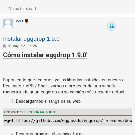
R
Votos totales:
1
e
g
PeLL
i
s
Instalar eggdrop 1.9.0
t
r
M
02 May 2021, 00:25
e
a
Cómo instalar eggdrop 1.9.0'
n
s
r
a
j
s
e
e
Suponiendo que tenemos ya las librerías instaldas en nuestro
Dedicado / VPS / Shell , vamos a proceder de una sencilla
manera instalar un eggdrop en su versión más reciente actual .
T
Descargamos el tar.gz de su web
e
m
CÓDIGO:
SELECCIONAR TODO
a
wget https://github.com/eggheads/eggdrop/releases/down
s
s
Descomprimimos el archivo .tar.gz