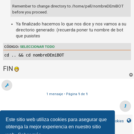
Remember to change directory to /home/pell/nombreDEmiBOT
before you proceed.
Ya finalizado hacemos lo que nos dice y nos vamos a su
directorio generado: (recuerda poner tu nombre de bot
que pusistes
CÓDIGO:
SELECCIONAR TODO
cd .. && cd nombreDEmiBOT
FIN
1 mensaje • Página
1
de
1
Este sitio web utiliza cookies para asegurar que
Inicio
Índice general
Contáctanos
Borrar cookies
obtenga la mejor experiencia en nuestro sitio