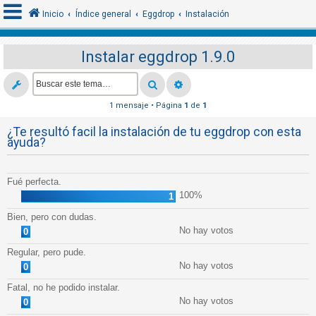
Inicio
Índice general
Eggdrop
Instalación
Instalar eggdrop 1.9.0
I
d
e
1 mensaje • Página
1
de
1
n
¿Te resultó facil la instalación de tu eggdrop con esta
t
ayuda?
i
f
Fué perfecta.
i
100%
1
c
Bien, pero con dudas.
a
No hay votos
0
r
Regular, pero pude.
s
No hay votos
0
e
Fatal, no he podido instalar.
No hay votos
0