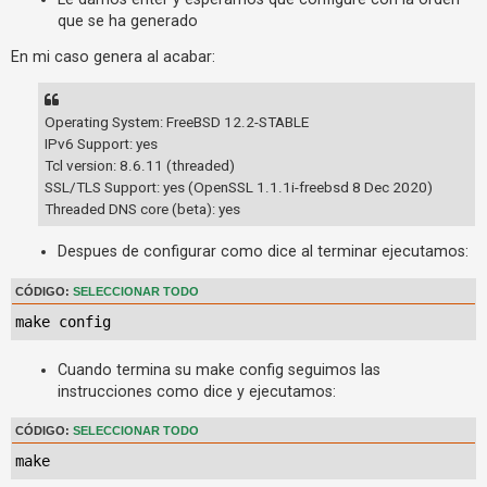
c
que se ha generado
t
En mi caso genera al acabar:
i
v
o
Operating System: FreeBSD 12.2-STABLE
IPv6 Support: yes
s
Tcl version: 8.6.11 (threaded)
SSL/TLS Support: yes (OpenSSL 1.1.1i-freebsd 8 Dec 2020)
Threaded DNS core (beta): yes
B
u
Despues de configurar como dice al terminar ejecutamos:
s
CÓDIGO:
SELECCIONAR TODO
c
a
make config
r
Cuando termina su make config seguimos las
instrucciones como dice y ejecutamos:
F
CÓDIGO:
SELECCIONAR TODO
A
make
Q