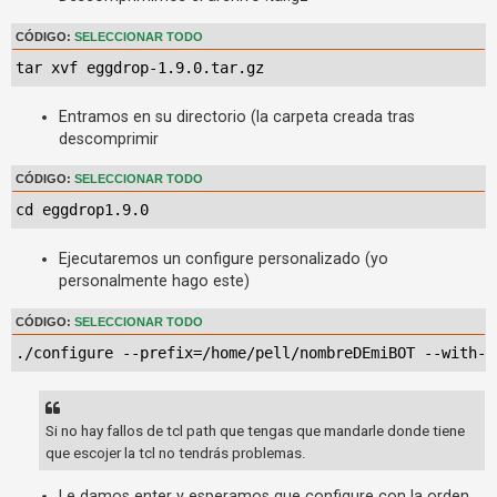
i
n
CÓDIGO:
SELECCIONAR TODO
r
tar xvf eggdrop-1.9.0.tar.gz
e
Entramos en su directorio (la carpeta creada tras
s
descomprimir
p
u
CÓDIGO:
SELECCIONAR TODO
e
cd eggdrop1.9.0
s
t
Ejecutaremos un configure personalizado (yo
a
personalmente hago este)
CÓDIGO:
SELECCIONAR TODO
T
./configure --prefix=/home/pell/nombreDEmiBOT --with-h
e
m
Si no hay fallos de tcl path que tengas que mandarle donde tiene
a
que escojer la tcl no tendrás problemas.
s
a
Le damos enter y esperamos que configure con la orden