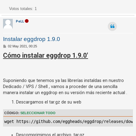
R
Votos totales:
1
e
g
PeLL
i
s
Instalar eggdrop 1.9.0
t
r
M
02 May 2021, 00:25
e
a
Cómo instalar eggdrop 1.9.0'
n
s
r
a
j
s
e
e
Suponiendo que tenemos ya las librerías instaldas en nuestro
Dedicado / VPS / Shell , vamos a proceder de una sencilla
manera instalar un eggdrop en su versión más reciente actual .
T
Descargamos el tar.gz de su web
e
m
CÓDIGO:
SELECCIONAR TODO
a
wget https://github.com/eggheads/eggdrop/releases/down
s
s
Descomprimimos el archivo .tar.gz